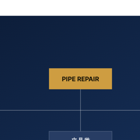
度和弹性模量，碳纤维材料是一种在高压管道和压力容器、建筑
碳纤维 材料具有优异的力学性能，其抗拉强度超过3500MP
度和弹性模量，碳纤维材料是一种在高压管道和压力容器、建筑
碳纤维 材料具有优异的力学性能，其抗拉强度超过3500MP
补强层与钢管具有非常好的变形协同性。补强层能够替代管道缺陷处
缠绕纤维材料，形成纤维复合材料补强层。补强层固化后，与管
补强具有如下技术优点： ① 免焊不动火，可在带压运行状态下修
力，降低含缺陷管道的应力水平，限制管道的膨胀变形； ④ 
保持不变； ⑤ 碳纤维复合材料补强层厚度小，方便后续的防腐
通、大小头等不规则管件修复； ⑦ 可以用于腐蚀、机械损伤和