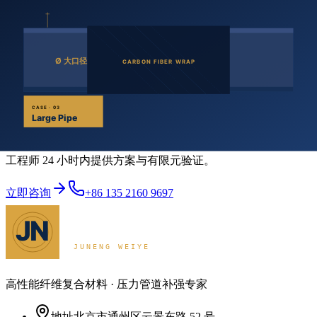
下特殊工程中，FRP耐腐蚀的优点已经得到实际工程的证明。
在寒冷地区以及一些国家的沿海地区的桥梁，建筑中采用FRP
结构代替传统结构以抵抗除冰盐和空气中盐分的腐蚀，将使结
构的维护费用大大降低,这使得FRP和FRP结构在一些特殊场合
能够发挥难以取代的作用.
立即咨询
项目询盘，从一次对话开始
工程师 24 小时内提供方案与有限元验证。
立即咨询
+86 135 2160 9697
高性能纤维复合材料 · 压力管道补强专家
地址
北京市通州区云景东路 52 号