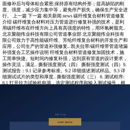
面修补后与母体粘合紧密,保持原有结构外形；提高缺陷的刚
度、强度，减少应力集中等，避免停产损失，确保生产安全进
行。 上一篇 下一篇 相关新闻 news 碳纤维复合材料管道修复
介绍 碳纤维复合材料对压力管道进行修复补强的技术，是利
用碳纤维布在纤维方向上具有高强度的特性，用环氧树脂充..
北京聚能伟业科技有限公司管道事业部 北京聚能伟业科技有
限公司致力于高性能碳纤维、芳纶纤维复合材料的开发生产和
应用，公司生产的管道补强修复.. 凯夫拉带/碳纤维带管道堵漏
补强复合工艺操作说明 纤维复合材料管道修复加固技术，施
工简单快捷。短时间内修复补强，达到原有管道的设计要求，
操作灵活，满足.. 撕裂强度测试（四） 撕裂强度测试（四）9.
测试报告：9.1 记录参考标准。9.2 详细描述测试样品。9.3 详
细测试试片的类型和厚度.. 撕裂强度测试（三） 8. 测试程序:
8.1 打开拉力试验机电源，选定测试程序和输入测试编号，根
据测试试片的类型，设定拉力试验机.. 撕裂强度测试（二） 7.
试样准备：7.1 将测试样品放入温度为(23±2)℃，相对湿度为
(50±2)%的标准环境里调控至少16小时。7.2 取.. 撕裂强度测试
(一） 1. 测试目的：测定加硫橡胶或弹性热塑性塑料鞋底的撕
裂强度。2. 适用范围：适用于所有加硫橡胶和弹性热塑性.. 碳
纤维复合材料管道维修补强 管道在服役过程中，不可避免地
会由于腐蚀、疲劳和机械损伤等方式造成管道缺陷，降低管道