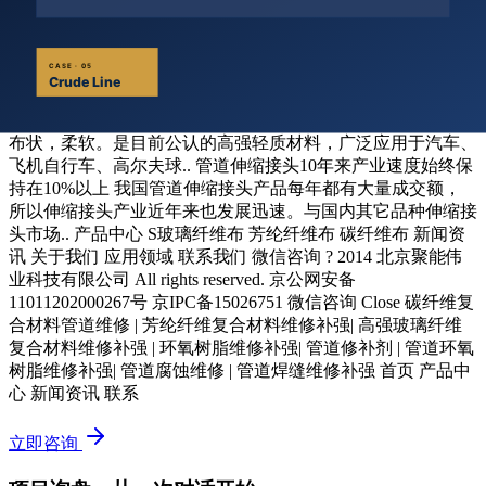
最大安全操作压力.. S高强玻璃纤维补强剖面 高强S玻璃纤维
复合材料维修补强，将S玻璃纤维布粘贴在构件表面，使纤维
复合材料层和原有构件形成一个整体，.. “洪荒之力”拉扯碳纤
维会怎么样? “洪荒之力”是地球形成之初的各种力量混合体，
确实强大。“洪荒之”力用什么材料能承受如此强大之力，推
荐.. 碳纤维生产中环氧树脂重要性 “碳纤维布”： 黑色，纤维
布状，柔软。是目前公认的高强轻质材料，广泛应用于汽车、
飞机自行车、高尔夫球.. 管道伸缩接头10年来产业速度始终保
持在10%以上 我国管道伸缩接头产品每年都有大量成交额，
所以伸缩接头产业近年来也发展迅速。与国内其它品种伸缩接
头市场.. 产品中心 S玻璃纤维布 芳纶纤维布 碳纤维布 新闻资
讯 关于我们 应用领域 联系我们 微信咨询 ? 2014 北京聚能伟
业科技有限公司 All rights reserved. 京公网安备
11011202000267号 京IPC备15026751 微信咨询 Close 碳纤维复
合材料管道维修 | 芳纶纤维复合材料维修补强| 高强玻璃纤维
复合材料维修补强 | 环氧树脂维修补强| 管道修补剂 | 管道环氧
树脂维修补强| 管道腐蚀维修 | 管道焊缝维修补强 首页 产品中
心 新闻资讯 联系
立即咨询