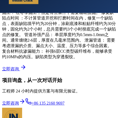
补强产品在常温下只需要2个小时就能完成基本固化，可加温
固化，30分钟即可固化完成，恢复生产运行。 管道补强冬季
施工： 在冬季施工，但是有些条件下需要辅助措施。 修复缺
陷点时间 ：不计算管道开挖和打磨时间在内，修复一个缺陷
点，表面缺陷填平约为20分钟，涂刷底漆和粘贴纤维约为30分
钟，固化约为2个小时，总共需要约3个小时彻底完成一个缺陷
点的修复。 管道补强产品： 单层厚度约为0.5mm-1.0mm之
间。通常缠绕2-6层，厚度在几毫米范围内。 泄漏管道： 需要
考虑泄漏的介质、漏点大小、温度、压力等多个综合因素。
复合材料抗渗漏能力： 补强6层CC类型碳纤维布，能够承受
约10MPa的内压。缺陷类型为穿透裂纹。
立即咨询
项目询盘，从一次对话开始
工程师 24 小时内提供方案与有限元验证。
立即咨询
+86 135 2160 9697