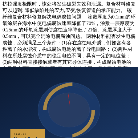
抗拉强度极限时，该处将发生破裂失效和泄漏。复合材料修复
可以起到: 降低缺陷处的应力,应变,恢复管道的承压能力。 碳
纤维复合材料修复解决电偶腐蚀问题 ：涂敷厚度为0.1mm的环
氧涂层在海水中使电偶腐蚀速率降低了70%，涂敷一层厚度为
0.25mm的环氧涂层则使腐蚀速率降低了21倍。涂层厚度大于
0.5mm，可以完全消除电偶腐蚀问题。 两种材料能否发生电偶
腐蚀，必须满足三个条件：(1)存在腐蚀电介质，例如含有各
种离子的水溶液，构成腐蚀电池的离子导电回路； (2)两种材
料在所处腐蚀介质中的稳定电位不同，具有一定的电位差；
(3)两种材料直接接触或者有其它导体连接，构成腐蚀电池的
电子导电回路。 底漆消除了电位差的作用，避免了电偶腐蚀
的发生，补强层外部再缠绕蜡带等材料，消除了条件离子。
消除电偶腐蚀之后，复合材料修复基本不存在其他腐蚀问题。
管道补强标准： 强度设计规定了碳纤维复合材料理论设计变
形率约束在0.4%以内，管道恢复的具体设计准则。规定了补
强产品温度服役范围，要求服役温度应低于复合材料玻璃态温
度以下15度，方可保证50年的使用寿命。 双向碳纤维布和单
向碳纤维布区别 ： 单向布使用简单，操作方便，施工质量容
易控制。双向碳纤维布布可以很容易的处理各种曲面，如三
通、弯头的曲面，而单向布则很困难。另外，单向布与双向布
复合材料力学性能有较大的改变。 补强管道树脂固化： 管道